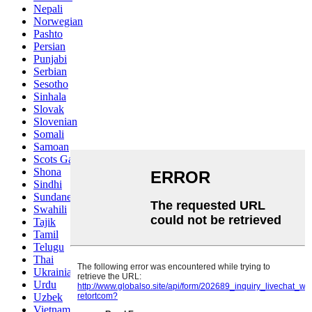
Nepali
Norwegian
Pashto
Persian
Punjabi
Serbian
Sesotho
Sinhala
Slovak
Slovenian
Somali
Samoan
Scots Gaelic
Shona
Sindhi
Sundanese
Swahili
Tajik
Tamil
Telugu
Thai
Ukrainian
Urdu
Uzbek
Vietnamese