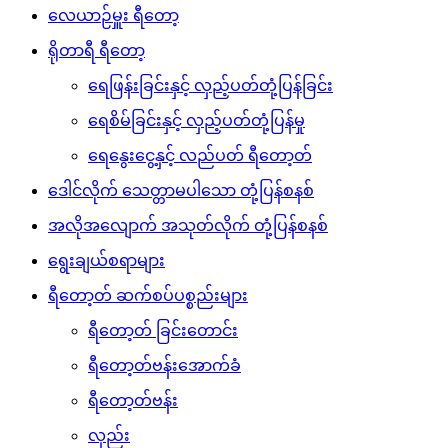
လေယာဉ်မှူး ရီတော့
ရိုတာရီ ရီတော့
ရေဖြန်းခြင်းနှင့် လှည့်ပတ်တုံ့ပြန်ခြင်း
ရေစိမ်ခြင်းနှင့် လှည့်ပတ်တုံ့ပြန်မှု
ရေနွေးငွေ့နှင့် လည်ပတ် ရီတော့တ်
ဒေါင်လိုက် သေတ္တာမပါသော တုံ့ပြန်စနစ်
အလိုအလျောက် အသုတ်လိုက် တုံ့ပြန်စနစ်
ရွေးချယ်စရာများ
ရီတော့တ် ဆက်စပ်ပစ္စည်းများ
ရီတော့တ် ခြင်းတောင်း
ရီတော့တ်ဗန်းအောက်ခံ
ရီတော့တ်ဗန်း
လှည်း