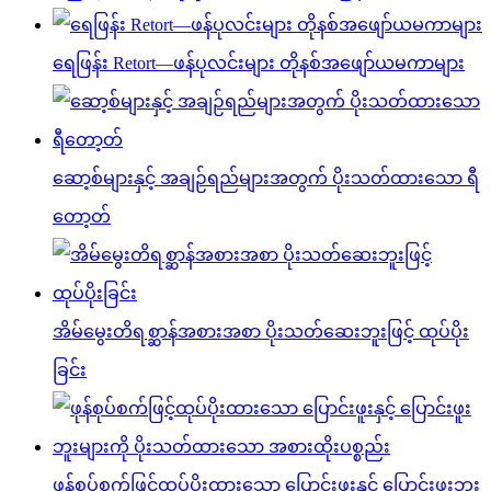
ရေဖြန်း Retort—ဖန်ပုလင်းများ တိုနစ်အဖျော်ယမကာများ
ဆော့စ်များနှင့် အချဉ်ရည်များအတွက် ပိုးသတ်ထားသော ရီ
တော့တ်
အိမ်မွေးတိရစ္ဆာန်အစားအစာ ပိုးသတ်ဆေးဘူးဖြင့် ထုပ်ပိုး
ခြင်း
ဖုန်စုပ်စက်ဖြင့်ထုပ်ပိုးထားသော ပြောင်းဖူးနှင့် ပြောင်းဖူးဘူး