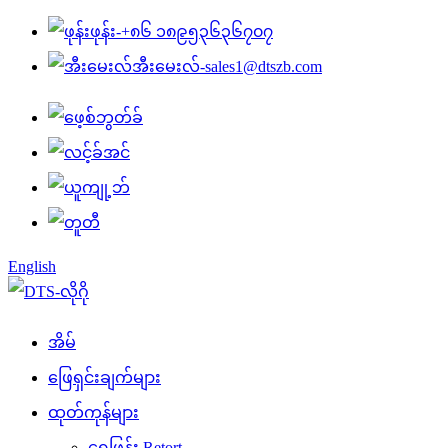
ဖုန်း-
+၈၆ ၁၈၉၅၃၆၃၆၇၀၇
အီးမေးလ်-
sales1@dtszb.com
English
အိမ်
ဖြေရှင်းချက်များ
ထုတ်ကုန်များ
ရေဖြန်း Retort