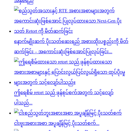
အနှစ်ရည်
နောက်မျိုးဆက် ပိုးသတ်ဆေးရည် အစားထိုးပစ္စည်းကို မိတ်
ဆက်ခြင်း – အကောင်းဆုံးဖြစ်အောင်ပြုလုပ်ခြင်း...
ဤရေစိမ် retort သည် ဖုန်စုပ်စက်အတွက် သင့်လျော်
ပါသည်...
ငါးဗူးအစားအစာ အပူချိန်မြင့် ပိုးသတ်စက်...