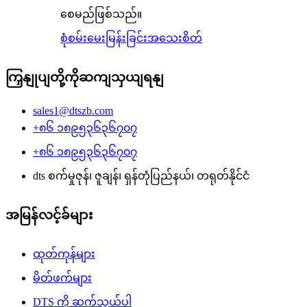
စေမည်ဖြစ်သည်။
စုံစမ်းမေးမြန်းခြင်း
အသေးစိတ်
ကြှနျုပျတို့ကိုဆကျသှယျရနျ
sales1@dtszb.com
+၈၆ ၁၈၉၅၃၆၃၆၇၀၇
+၈၆ ၁၈၉၅၃၆၃၆၇၀၇
dts စက်မှုဇုန်၊ ဇူချန်၊ ရှန်တုံပြည်နယ်၊ တရုတ်နိုင်ငံ
အမြန်လင့်ခ်များ
ထုတ်ကုန်များ
မိတ်ဖက်များ
DTS ကို ဆက်သွယ်ပါ