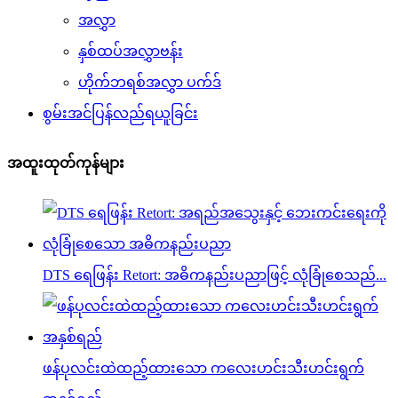
အလွှာ
နှစ်ထပ်အလွှာဗန်း
ဟိုက်ဘရစ်အလွှာ ပက်ဒ်
စွမ်းအင်ပြန်လည်ရယူခြင်း
အထူးထုတ်ကုန်များ
DTS ရေဖြန်း Retort: ​​အဓိကနည်းပညာဖြင့် လုံခြုံစေသည်...
ဖန်ပုလင်းထဲထည့်ထားသော ကလေးဟင်းသီးဟင်းရွက်