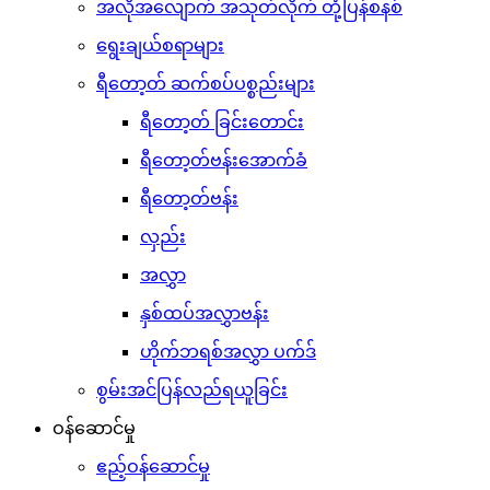
အလိုအလျောက် အသုတ်လိုက် တုံ့ပြန်စနစ်
ရွေးချယ်စရာများ
ရီတော့တ် ဆက်စပ်ပစ္စည်းများ
ရီတော့တ် ခြင်းတောင်း
ရီတော့တ်ဗန်းအောက်ခံ
ရီတော့တ်ဗန်း
လှည်း
အလွှာ
နှစ်ထပ်အလွှာဗန်း
ဟိုက်ဘရစ်အလွှာ ပက်ဒ်
စွမ်းအင်ပြန်လည်ရယူခြင်း
ဝန်ဆောင်မှု
ဧည့်ဝန်ဆောင်မှု