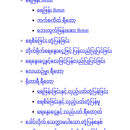
ရေဖြန်း Retort
ကက်စကိတ် ရီတော့
ဘေးထွက်ဖြန်းဆေး Retort
ရေစိမ်ခြင်း တုံ့ပြန်ခြင်း
တိုက်ရိုက်ရေနွေးငွေ့ဖြင့် ပြန်လည်ပြုပြင်ခြင်း
ရေနွေးငွေ့နှင့်လေဖြင့်ပြန်လည်ပြုပြင်ခြင်း
လေယာဉ်မှူး ရီတော့
ရိုတာရီ ရီတော့
ရေဖြန်းခြင်းနှင့် လှည့်ပတ်တုံ့ပြန်ခြင်း
ရေစိမ်ခြင်းနှင့် လှည့်ပတ်တုံ့ပြန်မှု
ရေနွေးငွေ့နှင့် လည်ပတ် ရီတော့တ်
ဒေါင်လိုက် သေတ္တာမပါသော တုံ့ပြန်စနစ်