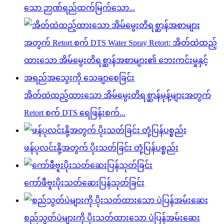
သော ဉာဏ်ရည်ထက်မြက်သော...
အိတ်ထဲထည့်ထားသော အိမ်မွေးတိရစ္ဆာန်မုန့်များအတွက်
Retort စက် DTS ရေဖြန်းစက်...
ဖန်ပုလင်းနို့အတွက် ပိုးသတ်ခြင်း တုံ့ပြန်ပစ္စည်း
ကော်ဖီဗူးပိုးသတ်ဆေးပြန်သုတ်ခြင်း
စည်သွတ်ပဲများကို ပိုးသတ်ထားသော ပဲပြန်အမ်းဆေး