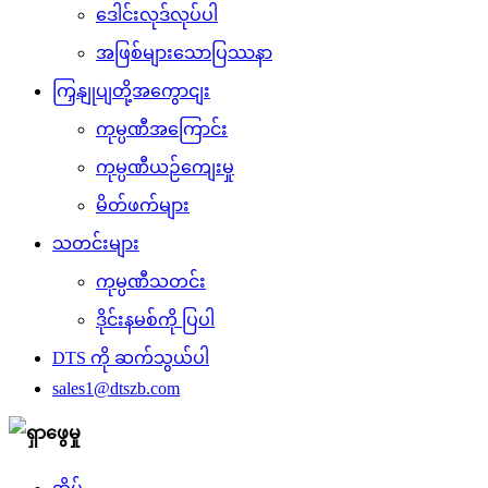
ဒေါင်းလုဒ်လုပ်ပါ
အဖြစ်များသောပြဿနာ
ကြှနျုပျတို့အကွောငျး
ကုမ္ပဏီအကြောင်း
ကုမ္ပဏီယဉ်ကျေးမှု
မိတ်ဖက်များ
သတင်းများ
ကုမ္ပဏီသတင်း
ဒိုင်းနမစ်ကို ပြပါ
DTS ကို ဆက်သွယ်ပါ
sales1@dtszb.com