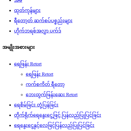
အိမ်
ထုတ်ကုန်များ
ရီတော့တ် ဆက်စပ်ပစ္စည်းများ
ဟိုက်ဘရစ်အလွှာ ပက်ဒ်
အမျိုးအစားများ
ရေဖြန်း Retort
ရေဖြန်း Retort
ကက်စကိတ် ရီတော့
ဘေးထွက်ဖြန်းဆေး Retort
ရေစိမ်ခြင်း တုံ့ပြန်ခြင်း
တိုက်ရိုက်ရေနွေးငွေ့ဖြင့် ပြန်လည်ပြုပြင်ခြင်း
ရေနွေးငွေ့နှင့်လေဖြင့်ပြန်လည်ပြုပြင်ခြင်း