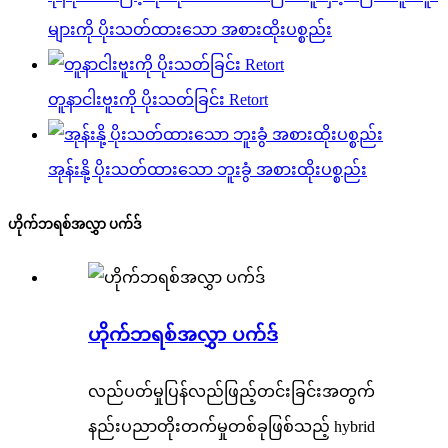
များကို ပိုးသတ်ထားသော အစားထိုးပစ္စည်း
တူနာငါးဗူးကို ပိုးသတ်ခြင်း Retort
အုန်းနို့ ပိုးသတ်ထားသော ဘူးခွံ အစားထိုးပစ္စည်း
ဟိုက်ဘရစ်အလွှာ ပက်ဒ်
ဟိုက်ဘရစ်အလွှာ ပက်ဒ်
လည်ပတ်မှုပြန်လည်ဖြည့်တင်းခြင်းအတွက်
နည်းပညာတိုးတက်မှုတစ်ခုဖြစ်သည့် hybrid