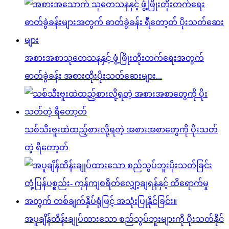
အစားအစာသုတေသနနှင့် ဖွံ့ဖြိုးတိုးတက်ရေးအတွက်
ဓာတ်ခွဲခန်း အစားထိုးပိုးသတ်ဆေးများ...
သစ်သီးဗူးထဲထည့်စားလို့ရတဲ့ အစားအစာတွေကို ပိုးသတ်
တဲ့ ရီတော့တ်
အပူချိန်ထိန်းချုပ်ထားသော စည်သွပ်ဘူးများကို ပိုးသတ်နိုင်