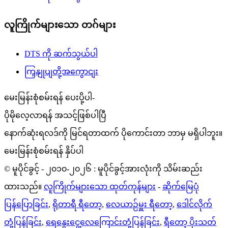
လူကြိုက်များသော တဂ်များ
DTS ကို ဆက်သွယ်ပါ
ကြှနျုပျတို့အကွောငျး
မေးမြန်းစုံစမ်းရန် ပေးပို့ပါ-
ပိုမိုလေ့လာရန် အသင့်ဖြစ်ပါပြီ
နောက်ဆုံးရလဒ်ကို မြင်ရတာထက် ပိုကောင်းတာ ဘာမှ မရှိပါဘူး။
မေးမြန်းစုံစမ်းရန် နှိပ်ပါ
© မူပိုင်ခွင့် - ၂၀၁၀-၂၀၂၆ : မူပိုင်ခွင့်အားလုံးကို သိမ်းဆည်း
ထားသည်။
လူကြိုက်များသော ထုတ်ကုန်များ
-
ဆိုက်မြေပုံ
ပြန်ပြောခြင်း
,
ရိုတာရီ ရီတော့
,
လေယာဉ်မှူး ရီတော့
,
ဒေါင်လိုက်
တုံ့ပြန်ခြင်း
,
ရေနွေးငွေ့လေကြောင်းတုံ့ပြန်ခြင်း
,
ရီတော့ ပိုးသတ်