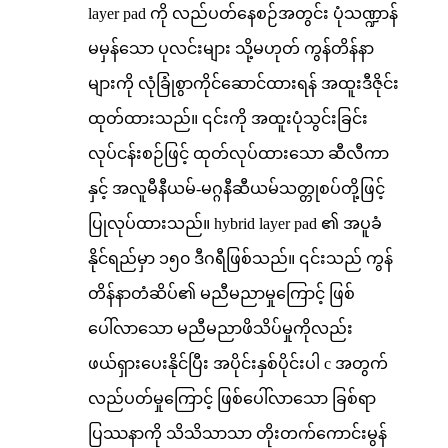
layer pad ကို လည်ပတ်နေစဉ်အတွင်း ပုံသဏ္ဍာန်
မမှန်သော ပုလင်းများ သို့မဟုတ် ကွန်တိန်နာ
များကို လုံခြုံစွာကိုင်ဆောင်ထားရန် အထူးဒီဇိုင်း
ထုတ်ထားသည်။ ၎င်းကို အထူးပုံသွင်းခြင်း
လုပ်ငန်းစဉ်ဖြင့် ထုတ်လုပ်ထားသော ဆီလီကာ
နှင့် အလူမီနီယမ်-မဂ္ဂနီဆီယမ်သတ္တုစပ်တို့ဖြင့်
ပြုလုပ်ထားသည်။ hybrid layer pad ၏ အပူခံ
နိုင်ရည်မှာ ၁၅၀ ဒီဂရီဖြစ်သည်။ ၎င်းသည် ကွန်
တိန်နာတံဆိပ်၏ မညီမညာမှုကြောင့် ဖြစ်
ပေါ်လာသော မညီမညာဖိသိပ်မှုကိုလည်း
ဖယ်ရှားပေးနိုင်ပြီး အပိုင်းနှစ်ပိုင်းပါ c အတွက်
လည်ပတ်မှုကြောင့် ဖြစ်ပေါ်လာသော ခြစ်ရာ
ပြဿနာကို သိသိသာသာ တိုးတက်ကောင်းမွန်