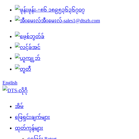
ဖုန်း-
+၈၆ ၁၈၉၅၃၆၃၆၇၀၇
အီးမေးလ်-
sales1@dtszb.com
English
အိမ်
ဖြေရှင်းချက်များ
ထုတ်ကုန်များ
ရေဖြန်း Retort