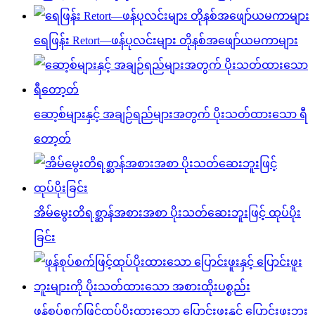
ရေဖြန်း Retort—ဖန်ပုလင်းများ တိုနစ်အဖျော်ယမကာများ
ဆော့စ်များနှင့် အချဉ်ရည်များအတွက် ပိုးသတ်ထားသော ရီ
တော့တ်
အိမ်မွေးတိရစ္ဆာန်အစားအစာ ပိုးသတ်ဆေးဘူးဖြင့် ထုပ်ပိုး
ခြင်း
ဖုန်စုပ်စက်ဖြင့်ထုပ်ပိုးထားသော ပြောင်းဖူးနှင့် ပြောင်းဖူးဘူး