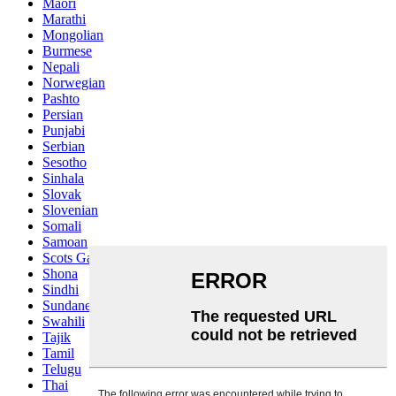
Maori
Marathi
Mongolian
Burmese
Nepali
Norwegian
Pashto
Persian
Punjabi
Serbian
Sesotho
Sinhala
Slovak
Slovenian
Somali
Samoan
Scots Gaelic
Shona
Sindhi
Sundanese
Swahili
Tajik
Tamil
Telugu
Thai