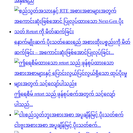
အနှစ်ရည်
နောက်မျိုးဆက် ပိုးသတ်ဆေးရည် အစားထိုးပစ္စည်းကို မိတ်
ဆက်ခြင်း – အကောင်းဆုံးဖြစ်အောင်ပြုလုပ်ခြင်း...
ဤရေစိမ် retort သည် ဖုန်စုပ်စက်အတွက် သင့်လျော်
ပါသည်...
ငါးဗူးအစားအစာ အပူချိန်မြင့် ပိုးသတ်စက်...