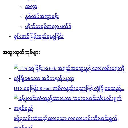
အလွှာ
နှစ်ထပ်အလွှာဗန်း
ဟိုက်ဘရစ်အလွှာ ပက်ဒ်
စွမ်းအင်ပြန်လည်ရယူခြင်း
အထူးထုတ်ကုန်များ
DTS ရေဖြန်း Retort: ​​အဓိကနည်းပညာဖြင့် လုံခြုံစေသည်...
ဖန်ပုလင်းထဲထည့်ထားသော ကလေးဟင်းသီးဟင်းရွက်