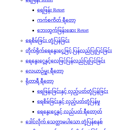
ရေဖြန်း Retort
ကက်စကိတ် ရီတော့
ဘေးထွက်ဖြန်းဆေး Retort
ရေစိမ်ခြင်း တုံ့ပြန်ခြင်း
တိုက်ရိုက်ရေနွေးငွေ့ဖြင့် ပြန်လည်ပြုပြင်ခြင်း
ရေနွေးငွေ့နှင့်လေဖြင့်ပြန်လည်ပြုပြင်ခြင်း
လေယာဉ်မှူး ရီတော့
ရိုတာရီ ရီတော့
ရေဖြန်းခြင်းနှင့် လှည့်ပတ်တုံ့ပြန်ခြင်း
ရေစိမ်ခြင်းနှင့် လှည့်ပတ်တုံ့ပြန်မှု
ရေနွေးငွေ့နှင့် လည်ပတ် ရီတော့တ်
ဒေါင်လိုက် သေတ္တာမပါသော တုံ့ပြန်စနစ်