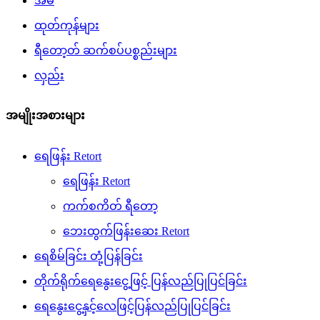
အိမ်
ထုတ်ကုန်များ
ရီတော့တ် ဆက်စပ်ပစ္စည်းများ
လှည်း
အမျိုးအစားများ
ရေဖြန်း Retort
ရေဖြန်း Retort
ကက်စကိတ် ရီတော့
ဘေးထွက်ဖြန်းဆေး Retort
ရေစိမ်ခြင်း တုံ့ပြန်ခြင်း
တိုက်ရိုက်ရေနွေးငွေ့ဖြင့် ပြန်လည်ပြုပြင်ခြင်း
ရေနွေးငွေ့နှင့်လေဖြင့်ပြန်လည်ပြုပြင်ခြင်း