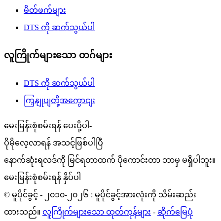
မိတ်ဖက်များ
DTS ကို ဆက်သွယ်ပါ
လူကြိုက်များသော တဂ်များ
DTS ကို ဆက်သွယ်ပါ
ကြှနျုပျတို့အကွောငျး
မေးမြန်းစုံစမ်းရန် ပေးပို့ပါ-
ပိုမိုလေ့လာရန် အသင့်ဖြစ်ပါပြီ
နောက်ဆုံးရလဒ်ကို မြင်ရတာထက် ပိုကောင်းတာ ဘာမှ မရှိပါဘူး။
မေးမြန်းစုံစမ်းရန် နှိပ်ပါ
© မူပိုင်ခွင့် - ၂၀၁၀-၂၀၂၆ : မူပိုင်ခွင့်အားလုံးကို သိမ်းဆည်း
ထားသည်။
လူကြိုက်များသော ထုတ်ကုန်များ
-
ဆိုက်မြေပုံ