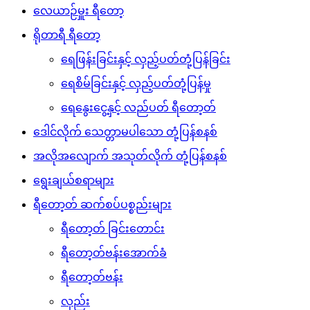
လေယာဉ်မှူး ရီတော့
ရိုတာရီ ရီတော့
ရေဖြန်းခြင်းနှင့် လှည့်ပတ်တုံ့ပြန်ခြင်း
ရေစိမ်ခြင်းနှင့် လှည့်ပတ်တုံ့ပြန်မှု
ရေနွေးငွေ့နှင့် လည်ပတ် ရီတော့တ်
ဒေါင်လိုက် သေတ္တာမပါသော တုံ့ပြန်စနစ်
အလိုအလျောက် အသုတ်လိုက် တုံ့ပြန်စနစ်
ရွေးချယ်စရာများ
ရီတော့တ် ဆက်စပ်ပစ္စည်းများ
ရီတော့တ် ခြင်းတောင်း
ရီတော့တ်ဗန်းအောက်ခံ
ရီတော့တ်ဗန်း
လှည်း