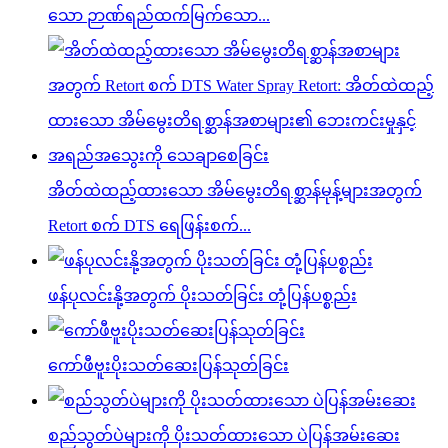
သော ဉာဏ်ရည်ထက်မြက်သော...
အိတ်ထဲထည့်ထားသော အိမ်မွေးတိရစ္ဆာန်မုန့်များအတွက်
Retort စက် DTS ရေဖြန်းစက်...
ဖန်ပုလင်းနို့အတွက် ပိုးသတ်ခြင်း တုံ့ပြန်ပစ္စည်း
ကော်ဖီဗူးပိုးသတ်ဆေးပြန်သုတ်ခြင်း
စည်သွတ်ပဲများကို ပိုးသတ်ထားသော ပဲပြန်အမ်းဆေး