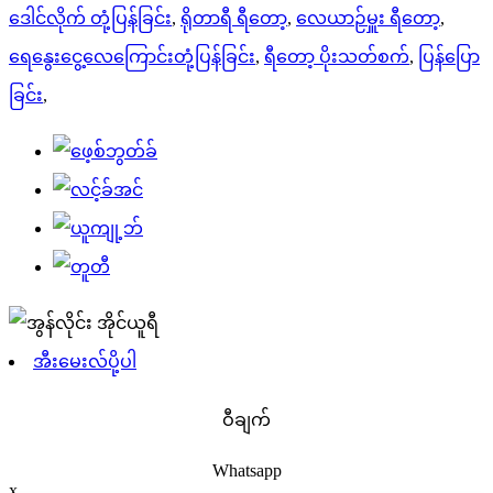
ဒေါင်လိုက် တုံ့ပြန်ခြင်း
,
ရိုတာရီ ရီတော့
,
လေယာဉ်မှူး ရီတော့
,
ရေနွေးငွေ့လေကြောင်းတုံ့ပြန်ခြင်း
,
ရီတော့ ပိုးသတ်စက်
,
ပြန်ပြော
ခြင်း
,
အီးမေးလ်ပို့ပါ
ဝီချက်
Whatsapp
x