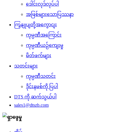
ဒေါင်းလုဒ်လုပ်ပါ
အဖြစ်များသောပြဿနာ
ကြှနျုပျတို့အကွောငျး
ကုမ္ပဏီအကြောင်း
ကုမ္ပဏီယဉ်ကျေးမှု
မိတ်ဖက်များ
သတင်းများ
ကုမ္ပဏီသတင်း
ဒိုင်းနမစ်ကို ပြပါ
DTS ကို ဆက်သွယ်ပါ
sales1@dtszb.com