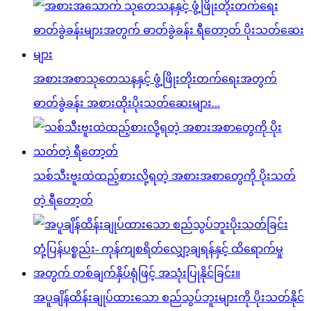
အစားအစာသုတေသနနှင့် ဖွံ့ဖြိုးတိုးတက်ရေးအတွက်
ဓာတ်ခွဲခန်း အစားထိုးပိုးသတ်ဆေးများ...
သစ်သီးဗူးထဲထည့်စားလို့ရတဲ့ အစားအစာတွေကို ပိုးသတ်
တဲ့ ရီတော့တ်
အပူချိန်ထိန်းချုပ်ထားသော စည်သွပ်ဘူးများကို ပိုးသတ်နိုင်