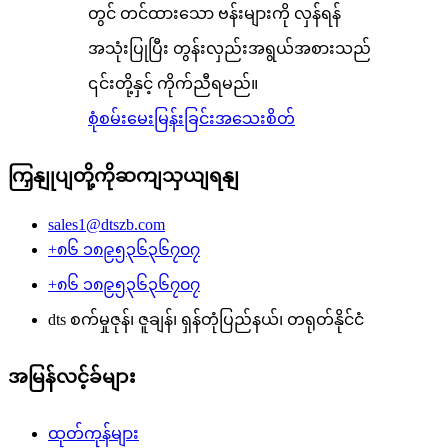
တွင် တင်ထားသော ဗန်းများကို လှန်ရန်
အသုံးပြုပြီး တွန်းလှည်းအရွယ်အစားသည်
၎င်းတို့နှင့် ကိုက်ညီရမည်။
စုံစမ်းမေးမြန်းခြင်း
အသေးစိတ်
ကြှနျုပျတို့ကိုဆကျသှယျရနျ
sales1@dtszb.com
+၈၆ ၁၈၉၅၃၆၃၆၇၀၇
+၈၆ ၁၈၉၅၃၆၃၆၇၀၇
dts စက်မှုဇုန်၊ ဇူချန်၊ ရှန်တုံပြည်နယ်၊ တရုတ်နိုင်ငံ
အမြန်လင့်ခ်များ
ထုတ်ကုန်များ