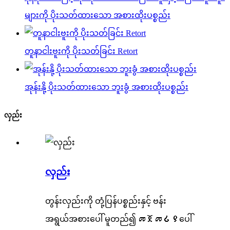
များကို ပိုးသတ်ထားသော အစားထိုးပစ္စည်း
တူနာငါးဗူးကို ပိုးသတ်ခြင်း Retort
အုန်းနို့ ပိုးသတ်ထားသော ဘူးခွံ အစားထိုးပစ္စည်း
လှည်း
လှည်း
တွန်းလှည်းကို တုံ့ပြန်ပစ္စည်းနှင့် ဗန်း
အရွယ်အစားပေါ် မူတည်၍ መጀመሪያပေါ်