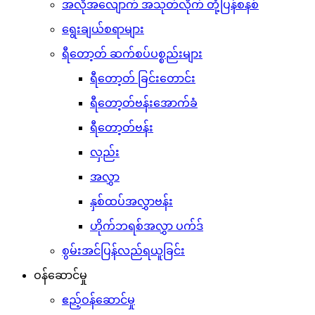
အလိုအလျောက် အသုတ်လိုက် တုံ့ပြန်စနစ်
ရွေးချယ်စရာများ
ရီတော့တ် ဆက်စပ်ပစ္စည်းများ
ရီတော့တ် ခြင်းတောင်း
ရီတော့တ်ဗန်းအောက်ခံ
ရီတော့တ်ဗန်း
လှည်း
အလွှာ
နှစ်ထပ်အလွှာဗန်း
ဟိုက်ဘရစ်အလွှာ ပက်ဒ်
စွမ်းအင်ပြန်လည်ရယူခြင်း
ဝန်ဆောင်မှု
ဧည့်ဝန်ဆောင်မှု