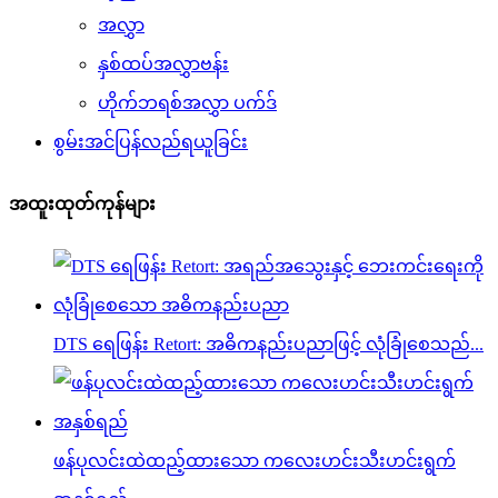
အလွှာ
နှစ်ထပ်အလွှာဗန်း
ဟိုက်ဘရစ်အလွှာ ပက်ဒ်
စွမ်းအင်ပြန်လည်ရယူခြင်း
အထူးထုတ်ကုန်များ
DTS ရေဖြန်း Retort: ​​အဓိကနည်းပညာဖြင့် လုံခြုံစေသည်...
ဖန်ပုလင်းထဲထည့်ထားသော ကလေးဟင်းသီးဟင်းရွက်