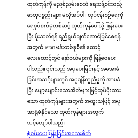
ထုတ်ကုန်ကို မညစ်ညမ်းစေဘဲ ရေသန့်စင်သည့်
ဓာတုပစ္စည်းများ မလိုအပ်ပါ။ လုပ်ငန်းစဉ်ရေကို
ရေစုပ်စက်မှတစ်ဆင့် ထုတ်ကုန်ပေါ်သို့ ဖြန်းပေး
ပြီး ပိုးသတ်ရန် ရည်ရွယ်ချက်အောင်မြင်စေရန်
အတွက် retort ဗန်းတစ်ခုစီ၏ ထောင့်
လေးထောင့်တွင် နော်ဇယ်များကို ဖြန့်ဝေပေး
ပါသည်။ ၎င်းသည် အပူပေးခြင်းနှင့် အအေးခံ
ခြင်းအဆင့်များတွင် အပူချိန်တူညီမှုကို အာမခံ
ပြီး ပျော့ပျောင်းသောအိတ်များဖြင့်ထုပ်ပိုးထား
သော ထုတ်ကုန်များအတွက် အထူးသဖြင့် အပူ
အာရုံခံနိုင်သော ထုတ်ကုန်များအတွက်
သင့်လျော်ပါသည်။
စုံစမ်းမေးမြန်းခြင်း
အသေးစိတ်