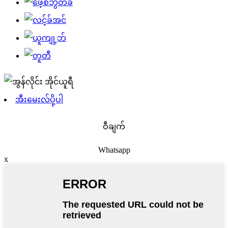
အီးမေးလ်ပို့ပါ
ဝီချက်
Whatsapp
x