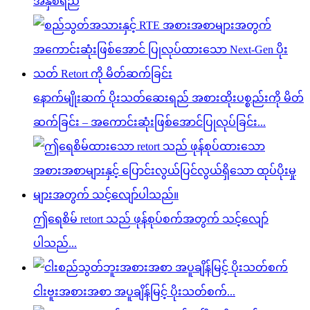
အနှစ်ရည်
နောက်မျိုးဆက် ပိုးသတ်ဆေးရည် အစားထိုးပစ္စည်းကို မိတ်
ဆက်ခြင်း – အကောင်းဆုံးဖြစ်အောင်ပြုလုပ်ခြင်း...
ဤရေစိမ် retort သည် ဖုန်စုပ်စက်အတွက် သင့်လျော်
ပါသည်...
ငါးဗူးအစားအစာ အပူချိန်မြင့် ပိုးသတ်စက်...