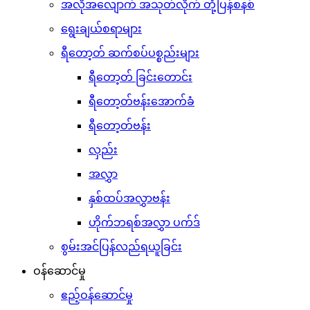
အလိုအလျောက် အသုတ်လိုက် တုံ့ပြန်စနစ်
ရွေးချယ်စရာများ
ရီတော့တ် ဆက်စပ်ပစ္စည်းများ
ရီတော့တ် ခြင်းတောင်း
ရီတော့တ်ဗန်းအောက်ခံ
ရီတော့တ်ဗန်း
လှည်း
အလွှာ
နှစ်ထပ်အလွှာဗန်း
ဟိုက်ဘရစ်အလွှာ ပက်ဒ်
စွမ်းအင်ပြန်လည်ရယူခြင်း
ဝန်ဆောင်မှု
ဧည့်ဝန်ဆောင်မှု