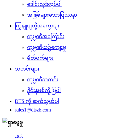
ဒေါင်းလုဒ်လုပ်ပါ
အဖြစ်များသောပြဿနာ
ကြှနျုပျတို့အကွောငျး
ကုမ္ပဏီအကြောင်း
ကုမ္ပဏီယဉ်ကျေးမှု
မိတ်ဖက်များ
သတင်းများ
ကုမ္ပဏီသတင်း
ဒိုင်းနမစ်ကို ပြပါ
DTS ကို ဆက်သွယ်ပါ
sales1@dtszb.com