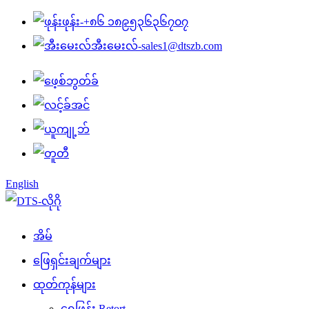
ဖုန်း-
+၈၆ ၁၈၉၅၃၆၃၆၇၀၇
အီးမေးလ်-
sales1@dtszb.com
English
အိမ်
ဖြေရှင်းချက်များ
ထုတ်ကုန်များ
ရေဖြန်း Retort