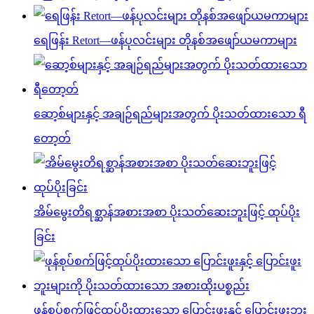
ရေဖြန်း Retort—ဖန်ပုလင်းများ တိုနစ်အဖျော်ယမကာများ
ဆော့စ်များနှင့် အချဉ်ရည်များအတွက် ပိုးသတ်ထားသော ရီ
တော့တ်
အိမ်မွေးတိရစ္ဆာန်အစားအစာ ပိုးသတ်ဆေးဘူးဖြင့် ထုပ်ပိုး
ခြင်း
ဖုန်စုပ်စက်ဖြင့်ထုပ်ပိုးထားသော ပြောင်းဖူးနှင့် ပြောင်းဖူးဘူး