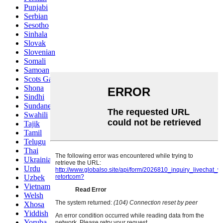
Punjabi
Serbian
Sesotho
Sinhala
Slovak
Slovenian
Somali
Samoan
Scots Gaelic
Shona
Sindhi
Sundanese
Swahili
Tajik
Tamil
Telugu
Thai
Ukrainian
Urdu
Uzbek
Vietnamese
Welsh
Xhosa
Yiddish
Yoruba