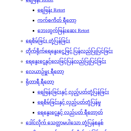
ရေဖြန်း Retort
ကက်စကိတ် ရီတော့
ဘေးထွက်ဖြန်းဆေး Retort
ရေစိမ်ခြင်း တုံ့ပြန်ခြင်း
တိုက်ရိုက်ရေနွေးငွေ့ဖြင့် ပြန်လည်ပြုပြင်ခြင်း
ရေနွေးငွေ့နှင့်လေဖြင့်ပြန်လည်ပြုပြင်ခြင်း
လေယာဉ်မှူး ရီတော့
ရိုတာရီ ရီတော့
ရေဖြန်းခြင်းနှင့် လှည့်ပတ်တုံ့ပြန်ခြင်း
ရေစိမ်ခြင်းနှင့် လှည့်ပတ်တုံ့ပြန်မှု
ရေနွေးငွေ့နှင့် လည်ပတ် ရီတော့တ်
ဒေါင်လိုက် သေတ္တာမပါသော တုံ့ပြန်စနစ်