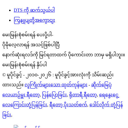
DTS ကို ဆက်သွယ်ပါ
ကြှနျုပျတို့အကွောငျး
မေးမြန်းစုံစမ်းရန် ပေးပို့ပါ-
ပိုမိုလေ့လာရန် အသင့်ဖြစ်ပါပြီ
နောက်ဆုံးရလဒ်ကို မြင်ရတာထက် ပိုကောင်းတာ ဘာမှ မရှိပါဘူး။
မေးမြန်းစုံစမ်းရန် နှိပ်ပါ
© မူပိုင်ခွင့် - ၂၀၁၀-၂၀၂၆ : မူပိုင်ခွင့်အားလုံးကို သိမ်းဆည်း
ထားသည်။
လူကြိုက်များသော ထုတ်ကုန်များ
-
ဆိုက်မြေပုံ
လေယာဉ်မှူး ရီတော့
,
ပြန်ပြောခြင်း
,
ရိုတာရီ ရီတော့
,
ရေနွေးငွေ့
လေကြောင်းတုံ့ပြန်ခြင်း
,
ရီတော့ ပိုးသတ်စက်
,
ဒေါင်လိုက် တုံ့ပြန်
ခြင်း
,