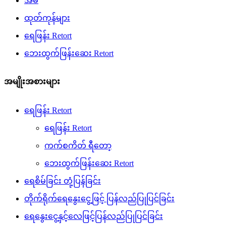
အိမ်
ထုတ်ကုန်များ
ရေဖြန်း Retort
ဘေးထွက်ဖြန်းဆေး Retort
အမျိုးအစားများ
ရေဖြန်း Retort
ရေဖြန်း Retort
ကက်စကိတ် ရီတော့
ဘေးထွက်ဖြန်းဆေး Retort
ရေစိမ်ခြင်း တုံ့ပြန်ခြင်း
တိုက်ရိုက်ရေနွေးငွေ့ဖြင့် ပြန်လည်ပြုပြင်ခြင်း
ရေနွေးငွေ့နှင့်လေဖြင့်ပြန်လည်ပြုပြင်ခြင်း