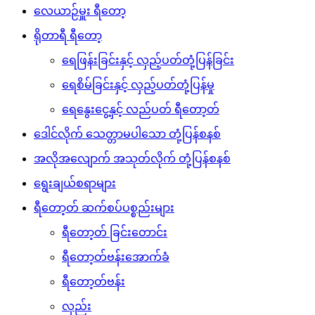
လေယာဉ်မှူး ရီတော့
ရိုတာရီ ရီတော့
ရေဖြန်းခြင်းနှင့် လှည့်ပတ်တုံ့ပြန်ခြင်း
ရေစိမ်ခြင်းနှင့် လှည့်ပတ်တုံ့ပြန်မှု
ရေနွေးငွေ့နှင့် လည်ပတ် ရီတော့တ်
ဒေါင်လိုက် သေတ္တာမပါသော တုံ့ပြန်စနစ်
အလိုအလျောက် အသုတ်လိုက် တုံ့ပြန်စနစ်
ရွေးချယ်စရာများ
ရီတော့တ် ဆက်စပ်ပစ္စည်းများ
ရီတော့တ် ခြင်းတောင်း
ရီတော့တ်ဗန်းအောက်ခံ
ရီတော့တ်ဗန်း
လှည်း