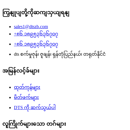
ကြှနျုပျတို့ကိုဆကျသှယျရနျ
sales1@dtszb.com
+၈၆ ၁၈၉၅၃၆၃၆၇၀၇
+၈၆ ၁၈၉၅၃၆၃၆၇၀၇
dts စက်မှုဇုန်၊ ဇူချန်၊ ရှန်တုံပြည်နယ်၊ တရုတ်နိုင်ငံ
အမြန်လင့်ခ်များ
ထုတ်ကုန်များ
မိတ်ဖက်များ
DTS ကို ဆက်သွယ်ပါ
လူကြိုက်များသော တဂ်များ