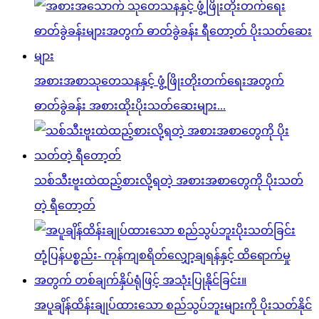
အစားအစာသုတေသနနှင့် ဖွံ့ဖြိုးတိုးတက်ရေးအတွက်
ဓာတ်ခွဲခန်း အစားထိုးပိုးသတ်ဆေးများ...
သစ်သီးဗူးထဲထည့်စားလို့ရတဲ့ အစားအစာတွေကို ပိုးသတ်
တဲ့ ရီတော့တ်
အပူချိန်ထိန်းချုပ်ထားသော စည်သွပ်ဘူးများကို ပိုးသတ်နိုင်