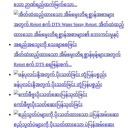
သော ဉာဏ်ရည်ထက်မြက်သော...
အိတ်ထဲထည့်ထားသော အိမ်မွေးတိရစ္ဆာန်မုန့်များအတွက်
Retort စက် DTS ရေဖြန်းစက်...
ဖန်ပုလင်းနို့အတွက် ပိုးသတ်ခြင်း တုံ့ပြန်ပစ္စည်း
ကော်ဖီဗူးပိုးသတ်ဆေးပြန်သုတ်ခြင်း
စည်သွတ်ပဲများကို ပိုးသတ်ထားသော ပဲပြန်အမ်းဆေး