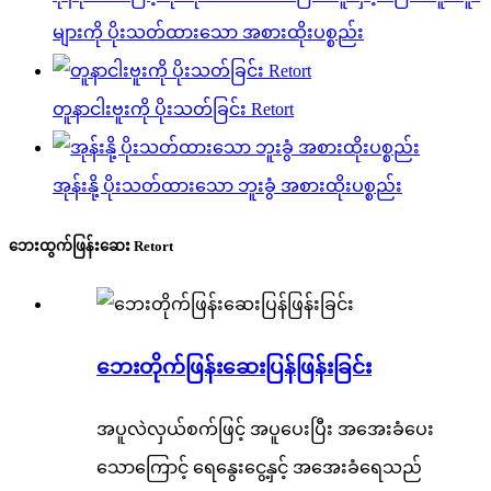
များကို ပိုးသတ်ထားသော အစားထိုးပစ္စည်း
တူနာငါးဗူးကို ပိုးသတ်ခြင်း Retort
အုန်းနို့ ပိုးသတ်ထားသော ဘူးခွံ အစားထိုးပစ္စည်း
ဘေးထွက်ဖြန်းဆေး Retort
ဘေးတိုက်ဖြန်းဆေးပြန်ဖြန်းခြင်း
အပူလဲလှယ်စက်ဖြင့် အပူပေးပြီး အအေးခံပေး
သောကြောင့် ရေနွေးငွေ့နှင့် အအေးခံရေသည်